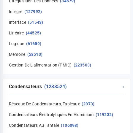
L'acquisition Des Données
(34679)
Intégré
(127992)
Interface
(51543)
Linéaire
(44525)
Logique
(61659)
Mémoire
(58510)
Gestion De L'alimentation (PMIC)
(223503)
Condensateurs
(1233524)
›
Réseaux De Condensateurs, Tableaux
(2073)
Condensateurs Électrolytiques En Aluminium
(119232)
Condensateurs Au Tantale
(106098)