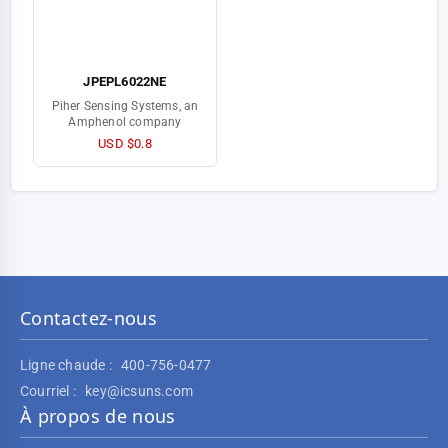
JPEPL6022NE
Piher Sensing Systems, an
Amphenol company
USD $0.8
Contactez-nous
Ligne chaude :
400-756-0477
Courriel :
key@icsuns.com
À propos de nous