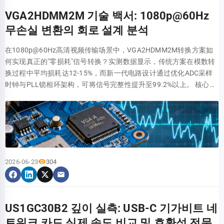
되어 있어, 무거운 장비를 지지하는 상태에서도 공기 흐름을 원활하게
에너지를 방전시키고, 2단계 저용량 TVS가 미세하게 전압을 클램핑
여부 4K (3840x2160) @ 30Hz 8-bit ~8.91 Gbps ✅ 완벽 호환 4K
이터를 결정하는 '두뇌' E-Marker는 케이블의 전류 허용 용량과 속도
구조적 차이입니다. 응력 해석 관점에서 볼 때, 더블 버티컬 빔과 X형
유지하고 장비 방열에 영향을 주지 않는다는 것입니다. 예를 들어, 전
VGA2HDMM2M 기술 백서: 1080p@60Hz
하여 협동 보호 체계를 구성합니다. 이중 차원 평가 모델의 실전 적용
(3840x2160) @ 24Hz 12-bit (HDR10) ~9.52 Gbps ✅ 안정 지원 4K
파라미터를 저장합니다. 8K 케이블에서 이는 단순한 식별 구성 요소
구조는 하중을 효과적으로 분산시켜 특정 포인트에 응력이 집중되는
력 소모가 큰 스위치를 설치할 때 환기 구멍을 통해 장비 바닥면의 열
무손실 변환의 회로 설계 분석
평가 매트릭스: 파라미터 가중치부터 스코어카드 설계까지 정량적 평
(3840x2160) @ 60Hz 8-bit ~17.82 Gbps ❌ 하드웨어 병목 1080p @
를 넘어 전류 과부하를 방지하고 장치 안전을 보장하는 보호막 역할을
것을 방지합니다. 실제 지지 능력을 판별하려면 제품 사양의 강판 두
을 효과적으로 배출하여 국부적 과열을 방지합니다. 이러한 디테일한
가 모델을 구축하려면 파라미터 가중치를 명확히 해야 합니다. 권장
120Hz 8-bit ~6.50 Gbps ✅ 원활한 전송 4K 패널 설치 심층 가이드: 포
합니다. 주요 요약 인증 확인: 48Gbps 대역폭 보장을 위해 'Ultra High
께(1.5mm 이상 권장), 용접 품질(점용접보다 전면 용접이 우수), 그리
설계는 장기 운전 안정성에 대한 깊은 이해를 보여줍니다. 실제 테스
在1080p@60Hz高清视频传输场景中，VGA2HDMM2M转换方案如
구성은 다음과 같습니다: 포트 관리 차원 50%(전원 공급 능력 20%, 모
트 유형부터 시공 핵심까지 HDMIPNLFM3는 "암-수" 설계를 채택하여
Speed HDMI' 로고가 있는 제품을 우선 선택하십시오. 시나리오 매칭:
고 체결 볼트 규격(M6 이상 권장)을 확인해야 합니다. 요소 2: 공간 치
트: 하중 및 공간 활용도의 이중 검증 ADJSHELFHD의 실제 성능을 검
何实现真正的"零损耗"信号转换？实测数据显示，传统方案在模数转
니터링 기능 15%, 핫플러그 15%), ESD 보호 차원 50%(방전 등급 20%,
기존 패널 설치 시 인터페이스에 가해지는 응력 집중 문제를 해결했습
사무용은 4K 60Hz, 게이머는 HDMI 2.1 고주사율 케이블, 전문 제작자
수 호환성 — 데스크 구조에 따른 인스톨레이션 방식 책상의 형태에 따
증하기 위해 한계 하중과 공간 최적화라는 두 가지 측면에서 모의 테
换过程中平均损耗达12-15%，而新一代电路设计通过优化ADC采样
아키텍처 설계 20%, 소자 성능 10%). 구체적인 시나리오에 따라 동적
니다. 이 구조는 벽 내부 케이블의 곡률 반경을 최적화하여 과도한 굽
는 10-bit 색심도에 주목하십시오. 칩 보안: 8K 전송 안정성과 안전을
라 최적의 벽걸이 거치대 레이아웃이 달라집니다. 특히 모션 데스크의
스트 환경을 구축하고 정량적 평가를 진행했습니다. 한계 하중 테스
时钟与PLL锁相环架构，可将信号完整性提升至99.2%以上。 核心参
으로 조정할 수 있습니다. 예를 들어, 실외 기지국은 ESD 가중치를
힘으로 인한 신호 반사 및 회손실을 줄여줍니다. 설치 시 주의 사항: 차
위해 반드시 E-Marker 칩이 내장되어야 합니다. 자주 묻는 질문(FAQ)
경우 케이블 가이드 공간이 부족하므로, 케이블 정리 슬롯이나 배선
트: 150kg 부하 시 변형 성능 테스트에서는 150kg의 중량물(고하중
数 技术规格 设计优势 采样率 (ADC) 165 MSPS 覆盖148.5MHz像素
60%로 높이고, 의료용 클린룸은 포트 관리 비중을 강화합니다. 스코
폐 접지: 패널의 금속 하우징과 박스의 접지선을 연결하여 전원선에서
내 USB-C 포트가 비디오 출력을 지원하는지 어떻게 확인합니까? 장치
숨김 설계가 적용된 거치대를 선택해야 합니다. L자형 책상의 코너부
장비 모사)을 선반에 균등하게 배치하고, 다이얼 게이지를 사용하여
带宽，预留10%裕量 量化精度 10-bit Depth 消除色带伪影，动态范围
어카드는 5점 만점 제도를 채택하며, 단일 항목이 3점 미만일 경우 설
발생하는 전자기 간섭을 억제하십시오. 강전/약전 분리: 신호 간섭을
설명서나 홈페이지 사양에서 '비디오 출력', 'DisplayPort Alt Mode' 또
에 장착하는 경우, 책상 다리와 모서리를 피할 수 있도록 거치대의 포
선반 중심점의 최대 변형량을 측정했습니다. 결과적으로, 최대 부하
提升98% 时钟抖动 (RMS) < 0.3 ps 超低相位噪声，确保亚纳秒级同步
계 재검토를 트리거합니다. 대표 시나리오별 선정 대조표 (자동화 생
방지하기 위해 HDMI 케이블은 220V 전원선과 최소 15cm 이상의 간
는 'Thunderbolt'를 확인하십시오. 번개 표시나 'DP' 표시가 있는 포트
지션 조절 가동 범위가 넓어야 합니다. 일반 책상은 설치가 가장 직관
상태에서 선반의 최대 처짐량은 안전 기준인 5mm보다 훨씬 낮은
信号完整性 > 99.2% 差分阻抗匹配 + 预加重补偿电路
산 라인 / 실외 기지국 / 의료 장비) 애플리케이션 시나리오 핵심 요구
격을 유지해야 합니다. 물리적 고정: 표준 86형 박스 설치 시 나사 강
는 대개 이 기능을 지원합니다. 미래의 8K TV 업그레이드를 위해 지금
적이지만, 본체의 원활한 수납과 포트 간섭 방지를 위해 책상 하부의
2.1mm에 불과했습니다. 이는 구조적 강도가 완전히 기준을 충족하
VGA2HDMM2M技术架构与信号流分析 VGA2HDMM2M转换器的核
사항 추천 구성 핵심 파라미터 임계값 자동화 생산 라인 진동 방지, 높
도를 적절히 조절하여 패널 변형으로 인한 접점 압력 저하를 방지하십
8K 케이블을 사야 합니까? 반드시 그렇지는 않습니다. 현재 4K 장치
'유효 높이', '유효 깊이', 그리고 '책상 다리 간격'의 3대 변수를 정확히
며, 장기 부하 하에서도 눈에 띄는 휨이나 구조적 느슨함 없이 안정성
心挑战在于将模拟RGB信号无损转换为数字TMDS信号流。该架构包
은 신뢰성 금속 하우징, 독립 전원 공급, ±8kV ESD MTBF ≥ 10만 시간,
시오. 하드웨어 파라미터 비교: HDMIPNLFM3 vs. 일반 패널 산업용
만 사용한다면 우수한 HDMI 2.0 케이블로도 충분합니다. 8K 케이블
측정해야 합니다. 실측 결과, 책상 다리 간격을 고려하지 않아 본체 간
2026-06-23
304
을 유지함을 보여줍니다. 데이터 비교에 따르면, ADJSHELFHD의 변
含模拟前端调理、高精度模数转换、以及HDMI物理层编码三大关键
충격 50G 실외 기지국 광대역 온도, 낙뢰 보호 -40℃~+85℃, ±30kV
어플리케이션에서 HDMIPNLFM3는 무산소동 (OFC) 도체와 알루미
은 가격이 높으므로 8K 재생 소스나 모니터를 교체할 때 구매하는 것
섭으로 반품하는 사례가 전체 반품 사유의 상당 부분을 차지했습니다.
형 제어 능력은 일반 80kg급 선반 대비 약 40% 향상되었습니다. 공간
链路。 VGA IN AFE & ADC (10bit) TMDS Encoder HDMI OUT
기중 방전 보호 등급 IP65, 서지 4kV 의료 장비 낮은 누설 전류, 용이한
늄 호일+고밀도 편조망의 이중 차폐를 사용합니다. 일반 패널의 주석
을 권장합니다. 8K 케이블을 연결했는데 왜 4K 144Hz 모니터에서
요소 3: 재질 및 가공 공정 — 장기적 신뢰성을 좌우하는 숨은 요소 거
활용도 향상 시뮬레이션: 1개의 랙 유닛, 3가지 장비 표준 1U 랙 유닛
VCC/GND ISO PLL Clock Sync RGB模拟信号前端调理电路设计 模拟
세척 절연 하우징,
도금 구리에 비해 장거리 신호 구동 능력이 뛰어나 화면의 밝은 영역
60Hz만 표시됩니까? 이는 보통 '병목 현상' 때문입니다. 컴퓨터의
치대 프레임의 재질은 수명과 안정성을 결정짓는 뼈대입니다. 냉간 압
을 예로 들어 깊이가 서로 다른 세 가지 장비(깊이 300mm 컴팩트 스
前端采用三通道独立运放架构，带宽≥200MHz。关键设计包括：75Ω
에서 발생하는 노이즈를 현저히 줄여줍니다. 자주 묻는 질문(FAQ)
USB-C 포트가 저속 버전(예: 5Gbps)인지, 아니면 그래픽 카드 드라이
연 강판(SPCC)은 높은 강도와 합리적인 단가로 시장의 주류를 이루고
US1GC30B2 깊이 실측: USB-C 기가비트 네
위치, 깊이 450mm 전원 관리 장비, 깊이 650mm 서버)를 순차적으로
终端阻抗匹配消除反射，可编程增益放大器补偿线缆衰减。实测信噪
HDMIPNLFM3와 일반 HDMI 패널의 화질 차이는 무엇입니까? 3미터
버 설정에서 주사율이 제한되어 있는지 확인하십시오. E-Marker 칩이
있으나 부식 방지 처리가 필수적이며, 알루미늄 합금은 경량화와 열전
트워크 카드 실제 속도 비교 및 호환성 전문
설치했습니다. 선반 깊이를 조절하여 이 세 장비를 모두 동일한 1U 공
比可达72dB以上。 165MHz采样率ADC选型与时序优化 设计中采用