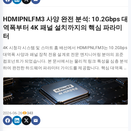
에 숨겨진 기술 파라미터 올바른 케이블을 선택하려면 먼저 해상도는
변형 변위 1.2mm 3.5mm 2.1mm 나사 풀림 상태 없음 미미함 없음 설
하나요? 사이프레스 HX3, 제네시스 GL3520 등 솔루션의 안정성이 우
단일 지점이 아닌 랙 프레임 전체에 균등하게 분산시킵니다. 재료역학
을 지원하는 강화형 보호 솔루션을 선택하는 것이 권장됩니다. 다선
표면적인 현상일 뿐이며, 그 이면에는 대역폭, 주사율, 색심도 및 HDR
치 호환성 테스트 (벽면 및 데스크 타입 호환성) 저희는 거치대를 콘크
수하며, 이는 분해 또는 리뷰 조회를 통해 확인할 수 있습니다. 저가형
원리에 따르면, 이 설계는 일반적인 80kg급 선반을 크게 초과하는 최
협동 보호 아키텍처 (VBUS/D+/D-/ID/CC 라인 개별 설계) USB 인터페
과 같은 기술 지표의 협업이 있다는 점을 이해해야 합니다. 4K 144Hz
리트 벽면, 경량 철골/석고보드 가벽, 목재 파티션 등 3가지 벽면 재질
제품은 브랜드가 없는 국산 칩을 사용하는 경우가 많아 장기간 사용
대 150kg의 균등 분배 부하를 실현합니다. 사양 항목 ADJSHELFHD
HDMIPNLFM3 사양 완전 분석: 10.2Gbps 대
이스는 여러 개의 독립적인 신호선을 포함하므로 이에 맞춘 맞춤형 보
vs. 8K 60Hz: 대역폭 요구 사항과 주사율의 선택 4K 144Hz는 약
과 모션 데스크, L자형 책상, 일반 사무용 책상 등 3가지 데스크 환경에
시 포트 오작동이 발생할 수 있습니다. HB30A3A1CFB는 후자에 속하
중부하용 일반 표준형 선반 판재 두께 2.0mm SPCC 냉간 압연 강 1.2 -
호 전략 설계가 필요합니다. 가장 높은 전압을 견뎌야 하는 VBUS 전원
역폭부터 4K 패널 설치까지의 핵심 파라미
32Gbps의 대역폭이 필요한 반면, 8K 60Hz는 최대 48Gbps가 필요합
직접 설치해 보았습니다. 결과에 따르면, '무타공' 방식을 전면에 내세
며, 예산에 민감하고 부하가 가벼운 사용자에게 적합합니다.
1.5mm 강판 최대 정하중 150 kg (330 lbs) 50 - 80 kg 깊이 조절 범위
선에는 동작 전압 5.5V, 클램핑 전압(Clamping Voltage) 6V 미만의
니다. HDMI 2.1에 도입된 FRL(Fixed Rate Link) 기술은 초고대역폭을
터
운 거치대들은 목재 파티션 및 일반 데스크에서 평균 12분 만에 설치
HB30A3A1CFB의 다중 포트 동시 전송 시 대역폭 성능은 어떤가요?
495mm ~ 927mm 고정 깊이 (예: 550mm) 장착 인터페이스/구조 4포
TVS 어레이를 선택합니다. D+/D- 차동 데이터선은 신호 무결성
구현하는 열쇠입니다. 게이밍 사용자는 4K 고주사율에 우선순위를 두
가 완료되어 편의성이 가장 뛰어났으나, 기본 제공되는 무타공 본드가
HB30A3A1CFB는 단일 TT(Transaction Translator) 아키텍처를 채택
스트식/전후면 포스트 고정 2포스트 캔틸레버식 또는 고정형 4포스
(Signal Integrity) 보장을 위해 결합 정전용량(Junction Capacitance)
4K 시청각 시스템 및 스마트 홈 배선에서 HDMIPNLFM3는 10.2Gbps
어야 하며, 영상 제작자는 8K 디테일을 추구해야 합니다. 색심도, HDR
석고보드 가벽 환경에서는 충분한 부착력을 발휘하지 못했습니다. 반
하여 모든 다운스트림 포트가 하나의 업스트림 대역폭을 공유합니다.
트 조절식 깊이 구조의 심층 분석 이 선반의 조절 메커니즘은 정밀 가
이 1pF 미만이어야 합니다. Type-C에 새로 추가된 CC 라인은 방향 식
대역폭 사양과 패널 장착 전용 설계로 전문 엔지니어링 분야의 표준
및 색역: 색상 표준의 중요성 10-bit 색심도는 8-bit보다 64배 많은 10
면 타공 방식의 거치대들은 설치에 약 25분이 소요되었으나, 제공되
실측 결과 듀얼 포트 동시 전송 시 단일 포트 속도는 즉시 200-
이드 레일과 래치 포지셔닝 시스템을 채택했습니다. 사용자는 선반을
별 및 PD 협상에 사용되므로 양방향 저용량 보호 소자를 배치해야 합
컴포넌트가 되었습니다. 본 문서에서는 물리적 링크 특성을 심층 분석
억 7천만 가지 색상을 표시할 수 있습니다. HDR10+ 및 Dolby Vision
는 칼블럭 및 앵커 볼트의 호환성이 우수하여 콘크리트 벽면과 목재
250MB/s로 떨어지며 총 대역폭은 800-900MB/s로 제한됩니다. 4개
원하는 깊이만큼 당긴 후, 스프링 래치나 나사를 통해 위치를 고정할
니다. 전 포트 독립 보호 아키텍처는 단일 라인의 결함이 다른 곳으로
하여 완전한 하드웨어 파라미터 가이드를 제공합니다. 핵심 대역폭 디
은 프레임별로 화면을 최적화합니다. 전문 사용자에게는 더 넓은 창작
파티션 모두에서 가장 견고하게 고정되었습니다. 구매 결정 프로세스:
포트를 모두 사용할 경우 단일 포트의 평균 전송 속도는 200MB/s 이
수 있습니다. 조절 범위는 495mm에서 927mm에 달해, 얕은 스위치
확산되지 않도록 보장하여 시스템의 전체 가용성을 유지합니다. 클램
코딩: 왜 10.2Gbps가 4K HDR의 핵심 문턱인가? HDMIPNLFM3 신호
공간을 제공하는 BT.2020 색역 표준이 매우 중요합니다. 핵심 구매 법
거치대 안정성을 결정하는 3대 핵심 요소 수많은 제품들 중에서 올바
하로 급감합니다. 따라서 다중 장치를 동시에 과도하게 사용하는 사용
(예: 깊이 300mm)부터 깊은 서버(예: 깊이 800mm)까지 다양한 장비
핑 전압과 응답 속도의 균형 법칙 TVS 소자의 핵심 파라미터들 사이에
아키텍처 (HDMI 1.4) TMDS Data (10.2G) HEC / ARC 채널 DDC /
칙: 케이블, 인터페이스 및 칩의 '삼각 관계' 'Ultra High Speed HDMI' 인
른 결정을 내리기 위해서는 과학적인 판단 기준이 필요합니다. 단순히
자는 이와 같은 대역폭 공유형 허브를 구매하지 않는 것이 좋습니다.
에 적용할 수 있습니다. 1인치 단위의 조절 피치를 제공하여 미세 조정
는 설계상의 트레이드오프(Trade-off)가 존재합니다. 클램핑 전압이
CEC 양방향 제어 HDMIPNLFM3의 10.2Gbps 대역폭은 HDMI 1.4 기
증 로고 확인 48Gbps 풀 대역폭을 지원하는 케이블에는 대개 공식 인
판매량과 가격만 비교해서는 안 되며, 장기적인 구조적 안정성에 직접
정밀도를 확보했습니다. 이러한 설계는 서로 다른 장비 깊이 문제를
낮을수록 후단 칩을 더 확실하게 보호할 수 있지만, 누설 전류
술 사양에 기반합니다. 표준 4K@30Hz, 8bit 색심도 신호의 경우 데이
증 라벨이 인쇄되어 있습니다. 이는 장거리 전송 시에도 8K 신호의 안
적인 영향을 주는 3가지 물리적 요소를 고려해야 합니다. 바로 하중 설
해결할 뿐만 아니라, 향후 장비 교체 시 신속한 조정을 지원하여 중복
(Leakage Current)가 증가하여 대기 전력 소모에 영향을 미칠 수 있습
터 전송률 요구 사항이 약 8.9Gbps에 달하며, HDMIPNLFM3가 제공
정성을 보장하며 화면 깨짐이나 블랙아웃 현상을 방지합니다. USB-C
계 구조, 공간 치수 호환성, 그리고 재질 및 가공 공정입니다. 요소 1:
구매를 방지합니다. GND VCC IN OUT 표면 처리 및 방열 고려 사항 표
니다. ESD 펄스의 리딩 에지(Leading Edge)를 가로막기 위해 응답 속
하는 대역폭은 이 요구 사항을 충족할 뿐만 아니라 딥 컬러(Deep
인터페이스 버전 및 Alt Mode 모드 분석 장치가 'DisplayPort over
하중 설계 구조 — 단순 스펙이 아닌 기하학적 구조 확인 대다수의 저
면은 블랙 미세 질감 분체 도장 공정을 적용하여 우수한 방청, 내스크
2026-06-26
343
도는 1ns 미만이어야 하며, 전력 용량은 여러 차례의 충격을 견디는 내
Color) 및 오디오 리턴 채널(ARC)을 위한 여유 대역폭을 제공하여 화
USB-C'를 지원하는지 확인하십시오. Intel Thunderbolt 4 또는 Apple
가형 거치대들은 스펙상 50kg까지 지탱할 수 있다고 광고하지만, 실
래치성 및 절연 특성을 제공하며, 고밀도 IT 환경에 적합합니다. 더욱
구성을 결정합니다. 산업용 솔루션은 일반적으로 다단계 보호 방식을
면 찢어짐 현상을 방지합니다. 대역폭 및 해상도 지원 매트릭스 해상
Mac 시리즈는 보통 이를 전적으로 지원하지만, 보급형 안드로이드 기
제 구조적 안전 계수에는 결함이 있을 수 있습니다. 주목해야 할 부분
중요한 점은 선반 표면에 수많은 환기 구멍(Ventilation Holes)이 설계
채택합니다. 1단계 가스 방전관(GDT) 또는 TVS 어레이가 대부분의
도 및 재생률 색심도 (샘플링 4:4:4) 필요 대역폭 HDMIPNLFM3 지원
기는 충전만 지원할 수도 있습니다. E-Marker 칩: 케이블의 전력과 데
은 '더블 버티컬 빔 vs 싱글 버티컬 빔' 및 'X형 구조 vs 일자형 구조'의