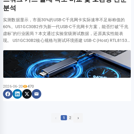
이상의 벽면 매립 배선에서 HDMIPNLFM3는 우수한 차폐와 저임피던
란 무엇이며 케이블에 얼마나 중요합니까? E-Marker는 성능 파라미터
도성이 뛰어나지만 강도가 다소 낮아 가벼운 슬림형 본체에 적합합니
간 내에 완벽하게 고정할 수 있었습니다. 계산에 따르면 기존에는 설
低相位噪声晶振配合时钟缓冲器，将采样时钟抖动控制在0.3ps以
분석
스 도체를 통해 신호 감쇄를 현저히 줄여 4K HDR 화면의 색상 전환을
를 식별하는 고속 케이블의 지능형 핵심입니다. 8K 비디오 케이블의
다. 탄소강은 기계적 강도가 극한으로 높지만 자중이 무겁다는 단점이
치를 위해 2~3U 공간이 필요했으나, 이제는 단 1U만으로 구현되었습
内。10bit分辨率配合165MSPS采样率，确保了1080p信号的动态范
더욱 부드럽게 하며, 특히 상업용 디스플레이 환경에서 높은 안정성을
경우 안정적인 전송을 보장하고 고전류 연결 시 포트 소손을 방지합니
있습니다. 표면 처리의 경우, 정전 분체 도장(도장 가공)이 일반 전기
니다. 이러한 '다중 U 점유'에서 '1U 통합'으로의 전환은 '40% 향상'의
实测数据显示，市面30%的USB-C千兆网卡实际速率不足标称值的
围达到理论值的98%以上。 1080p@60Hz零损耗转换的关键电路模
제공합니다. 제 TV는 4K@60Hz인데 이 패널을 사용할 수 있습니까?
다.
도금에 비해 내식성 및 내스크래치성에서 훨씬 우수한 물성을 나타냅
실현 가능성을 입증하며, 특히 공간이 협소한 엣지 서버룸에 유용합니
60%。US1GC30B2作为新一代USB-C千兆网卡方案，能否打破"千兆
块 实现“零损耗”的核心在于消除量化误差。10bit架构配合抖动算法
권장하지 않습니다. 해당 모델의 대역폭 상한은 10.2Gbps로,
니다. 팁을 드리자면, 거치대를 손으로 들어보았을 때 동일 부피 대비
다. 설치 및 사용 경험: 정말 편리한가? ADJSHELFHD의 설치 프로세
虚标"的行业困局？本文通过实验室级测试数据，还原真实性能表
可将量化台阶细化，同时三通道间的采样时钟偏移必须小于100ps，
4K@60Hz에 필요한 18Gbps 데이터량을 수용할 수 없습니다. 연결
묵직한 느낌이 드는 제품일수록 두꺼운 강판을 사용한 제품입니다. 또
스는 1인이 직접 완료할 수 있도록 설계되었습니다. 도구 없이 설치가
现。 US1GC30B2核心规格与测试环境搭建 USB-C (Host) RTL8153B
防止色彩边缘错位。 10bit高精度视频ADC的噪声抑制方案 采用独立
시 장치는 자동으로 30Hz로 다운그레이드되며, 60Hz 환경을 원하시
한 절단면을 만졌을 때 날카롭지 않게 라운딩 가공(면취) 처리가 잘되
가능한 무공구(Tool-less) 특성 덕분에 배포 장벽이 크게 낮아져 처음
PHY/MAC Controller RJ45 芯片架构与硬件参数解读 US1GC30B2采
模拟/数字电源域，LDO供电纹波抑制比>60dB。模拟地与数字地单
면 HDMI 2.0 규격 제품을 선택하십시오. 이 패널은 어떻게 설치합니
어 있어야 사용자의 손과 본체 도장면 긁힘을 방지할 수 있습니다. 사
접하는 운영자도 5분 이내에 설치를 완료할 수 있습니다. 아래는 구체
用Realtek RTL8153B芯片方案，支持USB 3.0 Gen1接口与IEEE
点连接，避免地环路引入干扰。实测噪声频谱密度降至-150dBFS/Hz
까? 전문 도구가 필요합니까? 설치에는 표준 십자 드라이버만 있으면
용 환경별 최적화 추천: 실측 고득점 3대 모델의 특성 앞서 언급한 3가
적인 설치 경험입니다. 설치 편의성: 도구가 전혀 필요 없는가, 아니면
802.3az节能标准。其物理层设计优化了信号完整性，理论带宽
量级。 电源管理与EMI抑制设计要点 2米线缆传输对信号完整性要求
됩니다. 매립된 HDMI 케이블의 수형 커넥터를 패널의 암형 소켓에 꽂
지 핵심 판단 요소를 기준으로, 다양한 사용자의 실질적인 요구 사항
드라이버가 필요한가? 설치 과정에 별도의 공구가 전혀 필요하지 않
5Gbps的USB通道可完整承载千兆以太网流量，避免早期USB 2.0方
严苛。HDMI线缆特性阻抗100Ω±15%，通过预加重电路在信号边沿
은 후 패널을 86형 박스에 고정하면 됩니다. 고정 전 신호 테스트를 권
에 맞춰 실측 테스트에서 가장 우수한 성적을 거둔 3가지 거치대의 포
습니다. 선반 양 끝의 장착 이어를 랙 포스트의 사각 구멍에 끼운 후,
案的480Mbps瓶颈。 测试平台配置与测量标准说明 测试基于Intel
注入过冲，抵消长距离传输的高频损耗。眼图测试显示，2米传输眼
장합니다. HDMIPNLFM3는 3D 비디오와 오디오 리턴을 지원합니까?
지셔닝을 정립했습니다. 시나리오 A: 하이엔드 게이머 및 오버클러커
회전식 래치를 돌려 고정하면 됩니다. 깊이를 조절할 때는 원하는 위
Core i7-12700H平台，配备原生2.5GbE网卡作为基准参照。测试工
高保持率>85%。 关键摘要 信号完整性：VGA2HDMM2M转换器通过
네. HDMI 1.4 규격을 완전히 준수하여 3D 포맷 전송 및 ARC(오디오
(고주파 진동 환경) 시스템 자원을 최대로 끌어다 쓰는 게이머의 경우,
2026-06-20
470
치까지 당긴 다음 양쪽의 윙 스크류(나비나사)를 조여 고정합니다. 이
具采用iPerf3与LAN Speed Test，环境温度控制在25±2℃，每项测
三级系统优化，实现99.2%以上的保真度。 抖动抑制：将RMS抖动抑
리턴 채널)를 지원하므로 홈 시어터 앰프와 TV 간의 배선을 간소화할
쿨러 및 수랭 펌프가 초고속으로 구동되면서 발생하는 고주파 공진이
러한 '블라인드 장착' 설계 덕분에 작업자는 랙 내부로 깊숙이 들어가
试重复10次取平均值。 真实速度实测：多场景性能数据对比 测试指
制在0.3ps以内，是165MHz高采样率稳定的前提。 画质提升：10bit
수 있습니다.
거치대를 지속적으로 흔들리게 만드는 주원인입니다. 이 환경에서는
지 않고도 작업을 완료할 수 있습니다. 전체 랙을 분해해야 했던 기존
标 US1GC30B2 通用白牌(RTL8152) 原生PCIe网卡 iPerf3 吞吐量
ADC消除8bit架构的色带伪影，呈现更细腻的色彩过渡。 长线传输：
하중 한계 테스트에서 가장 우수한 제진 성능을 보인 더블 빔 구조 거
고정식 선반에 비해 설치 시간이 약 70% 단축되어 배포 효율성이 크게
948 Mbps 420 Mbps 952 Mbps 延迟增量 (Ping) +0.3 ms +2.5 ms 0
2米线缆优化方案确保1080p工业级稳定输出，通过合规性眼图测
치대를 추천합니다. 두꺼운 실리콘 방진 댐퍼와 와셔 설계가 진동 에
향상됩니다. 케이블 정리 최적화 ADJSHELFHD의 바닥과 측면에는 케
ms (基准) 2小时负载温升 42 ℃ 58 ℃ 35 ℃ 大文件传输/游戏延
试。 常见问题解答 VGA2HDMM2M转换器的1080p转换为何需要
‹
›
1
2
너지를 흡수합니다. 연속 2시간 동안 고사양 3D 게임 구동 환경을 모
이블 타이를 사용하여 케이블을 고정할 수 있는 여러 개의 바인딩 홀
迟/4K串流三场景压力测试 大文件传输场景下，持续写入30GB数据
165MHz采样率？ 1080p@60Hz的像素时钟为148.5MHz，ADC采样
사한 테스트에서 본체의 변위가 0.5mm 미만으로 유지되어 시스템 하
이 설계되어 있습니다. 조절 가능한 깊이 특성 덕분에 장비 전면을 랙
包未出现速率断崖；游戏场景《英雄联盟》实测ping值波动
率需≥2倍信号带宽（奈奎斯特准则）。工程上选取165MSPS提供
드웨어의 물리적 충격을 최소화했습니다. 시나리오 B: 홈 오피스 및