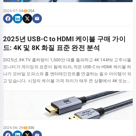
수도 있습니다. 이 때문에 운영자는 장비를 그냥 올려두거나 더 많은
링, 그리고 I²C/SMBus 기반의 원격 스위치 제어가 있습니다. 일부 솔
USB4、USB 3.2 Gen2x2（20Gbps）以及更早的USB 2.0标准。你可
다. 데이터는 거짓말을 하지 않습니다. 2025년 최신 실측 구매 가이드
독립 전원 설계가 없어 외장 하드디스크 연결 시 전력 부족으로 인한
유닛 공간을 점유할 수밖에 없어 랙 밀도가 크게 저하됩니다. 기존 선
루션은 워치독 타이머(Watchdog Timer)를 통합하여 장치의 응답 없
2026-07-04
254
以用它连接任何USB-C接口的设备，如移动硬盘、显示器或手机，数
를 통해 단번에 가장 안정적인 제품을 선택해 보십시오. 실측 데이터
속도 저하 또는 연결 끊김 현상이 발생할 수 있습니다. 칩셋 솔루션: 산
반의 한계 시중에서 흔히 볼 수 있는 고정 깊이 선반이나 단순 브래킷
음이 감지되면 자동으로 전원을 차단한 후 재부팅을 실행함으로써, 수
据传输速率会自动适配到连接设备和接口支持的最高速度。 2米长的
요약: 3가지 주요 벽걸이형 본체 거치대 비교 분석 WALL BEAM 1
업용 등급의 HX3 대신 국산 메인 컨트롤러를 채택하여 원가 절감을
은 대개 특정 깊이의 장비만 지원합니다. 예를 들어 깊이가 400mm인
동 개입 시 분 단위가 소요되던 고장 복구 시간을 초 단위로 단축합니
主动式Thunderbolt 4线缆适合哪些人？ 它专为追求极致效率的专业
(VCC) BEAM 2 (GND) PC CHASSIS F_gravity 테스트 결과가 실제 사
우선시했으며 신호 무결성이 일반적입니다. 구매 권장: 키보드, 마우
고정식 선반은 500mm 깊이의 서버를 설치할 수 없으며, 200mm 깊
다. 핫플러그 보호 및 시퀀스 관리 설계 핫플러그(핫스왑) 과정에서 발
用户而设计。适合那些需要将高性能外设（如高速存储阵列、外接显
용 시나리오와 정확히 부합하도록 하기 위해, 세 가지 전형적인 '스트
스, USB 메모리 등의 저부하 장치에 적합하며, 영상 편집이나 외장
이의 네트워크 장비도 고정하기 어렵습니다. 이러한 일률적인 설계는
생하는 돌입 전류(Inrush Current)와 전압 오버슈트(Overshoot)는 포
2025년 USB-C to HDMI 케이블 구매 가이
卡扩展坞、8K显示器）放置在距离电脑较远位置的创作者、视频剪
레스 테스트'를 설계했습니다. 이는 단순한 중량 측정을 넘어, 일상에
SSD 연결 시에는 외부 전원이 공급되는 USB 3.2 Gen 2 솔루션을 선택
설치 후 조절이 불가능하고 하중 지지력이 부족하며, 랙 내부의 공기
트 손상의 주된 원인입니다. 우수한 설계는 소프트 스타트(Soft-start)
辑师、3D设计师 and 重度游戏玩家。它能提供灵活、整洁的桌面布
드: 4K 및 8K 화질 표준 완전 분석
서 본체가 겪을 수 있는 정적 거치부터 동적 충격까지의 다양한 물리
하는 것이 좋습니다. 자주 묻는 질문(FAQ) HB30A3A1CFB의 실측 속
흐름과 배선에 부정적인 영향을 미칩니다. 기존 솔루션은 유연성과 안
회로를 채택하여 VBUS 상승 시간을 1~10ms로 제어하고, 돌입 전류
局，同时不牺牲任何性能。 如何识别真正的主动式Thunderbolt 4线
적 부하를 모방하여 각 거치대의 실제 하중 지지 능력을 다각도로 검
도가 공칭 5Gbps보다 훨씬 낮은 이유는 무엇인가요? 5Gbps는 물리
정성 사이에서 균형을 잡기 어려워 랙 공간 관리의 취약점이 되었습니
를 1A/μs 미만으로 제한합니다. 시퀀스 관리 면에서는 USB 규격이 요
2025년, 8K TV 출하량이 1,500만 대를 돌파하고 4K 144Hz 고주사율
缆？ 首先，认准线缆标签或产品包装上的Intel官方Thunderbolt 4认
증했습니다. 하중 한계 테스트 (정적 하중 vs 동적 충격) 먼저 30kg 본
계층 속도로, 8b/10b 인코딩을 거치면 유효 데이터 대역폭은 약
다. 제품 핵심 사양 및 설계 분석: 150kg 하중 지지는 어떻게 실현되었
구하는 '데이터 신호가 수립되기 전에 VBUS가 먼저 안정화되어야 한
모니터가 게이밍의 표준이 됨에 따라, 작은 USB-C to HDMI 케이블 하
证标志，通常是一个闪电加4的图标。其次，查看产品页面是否明确
체를 안정적으로 거치한 상태에서의 정적 성능을 관찰한 후, 유저가
4Gbps가 되며, 여기에 프로토콜 오버헤드, 칩 처리 지연 및 신호 손실
는가? ADJSHELFHD의 핵심 설계는 정밀한 구조 공학을 통해 1U 높이
다'는 규칙을 엄격히 준수하여, 하위 장치가 전기적으로 안정된 후에
나가 모바일 오피스와 홈 엔터테인먼트를 연결하는 필수 아이템이 되
标注“主动式（Active）”或“内置Re-timer芯片”。警惕仅标
게임을 플레이할 때 발생하는 쿨링팬의 공진을 모방한 미세 진동을 인
을 제하면 실제 도달 가능한 속도는 3-3.5Gbps 수준이 정상입니다.
내에서 최대 150kg의 무게를 지지하는 것입니다. 물리적 구조와 조절
비로소 열거(Enumeration) 통신을 시작하도록 보장함으로써 시퀀스
고 있습니다. 시장의 케이블 가격 차이가 매우 큰 상황에서 4K 또는
注“40Gbps”或“USB4”而未提及Thunderbolt 4认证的线缆，它们很可
가했습니다. 마지막으로 의도치 않게 측면을 치는 돌발 충격(오동작
HB30A3A1CFB의 380-420MB/s(약 3Gbps)는 합리적인 범위 내에 있
식 메커니즘이 결합되어 고부하 상태에서도 안정성과 높은 적응성을
혼란으로 인한 인식 실패를 방지합니다. ESD 보호 차원: 6가지 핵심
8K 화질을 지원하지 못하는 '가짜' 고속 케이블 구매를 피하는 방법은
能无法稳定支持完整的性能和功能。 使用2米主动式线缆给笔记本充
모방)을 적용했습니다. 테스트 결과, '더블 빔 + 미끄럼 방지 패드' 설계
으며, 제품 결함이 아닙니다. USB 3.0 집선기에 모바일 하드디스크를
보장합니다. 아래에서 재질, 구조, 표면 처리까지 상세히 분석합니다.
파라미터 기술 분석 접촉 방전 및 기중 방전 등급 선정 (±8kV/±15kV/
무엇일까요? 본 문서에서 하드코어 구매 가이드를 제공합니다. USB-
电，功率会损失吗？ 是的，任何线缆都存在一定的电阻，会导致功
를 적용한 거치대가 동적 충격 하에서 변형 변위량이 1.2mm로 가장
연결하려면 외부 전원이 필요한가요? 2.5인치 기계식 하드디스크의
150kg 하중 지지를 위한 물리적 구조 분석 ADJSHELFHD는 본체 재질
±30kV) IEC 61000-4-2 표준은 4단계의 ESD 혹독도 등급을 정의하며,
C 컨트롤러 HDMI 2.1 싱크 FRL 데이터 레인 (48Gbps) E-Marker 인증
率损耗。但在高品质的主动式Thunderbolt 4线缆中，这种损耗被控
낮았으며, 싱글 빔 설계 제품은 대개 3mm를 초과했습니다. 연속 2시
피크 소비전력은 약 5W이며, USB 3.0 포트의 공칭 전력 공급은 4.5W
로 2.0mm 두께의 SPCC 냉간 압연 강판을 채택하여, 시중의 일반적인
산업 환경은 일반적으로 레벨 4(±8kV 접촉 / ±15kV 기중) 이상을 요구
VCC GND 표준 버전 최대 대역폭 최고 해상도 지원 핵심 기능 HDMI
制在极小范围内。实测在100W（20V/5A）满功率充电下，输出端的
간의 진동 테스트 중 더블 빔 구조 거치대만이 나사 풀림 현상이 없었
로 임계 상태에 있습니다. HB30A3A1CFB는 독립 전원 포트가 없어
1.2~1.5mm 강판 대비 강도를 대폭 향상시켰습니다. 정밀하게 설계
합니다. 접촉 방전은 인체가 금속 부품에 직접 접촉하는 시나리오를
1.4 10.2 Gbps 4K 30Hz 기본 시청각 전송 HDMI 2.0 18 Gbps 4K
实际功率损失通常低于2W，对于支持100W PD充电的笔记本来说，
으며, 안전 마진(극한 하중/본체 무게)은 무려 2.8배에 달했습니다. 테
대용량 기계식 하드디스크 연결 시 부팅이 어렵거나 전송 중 연결이
된 보강 리브(Reinforcement Rib) 구조와 결합하여 응력을 효과적으
시뮬레이션하며 에너지가 집중되어 파괴력이 강합니다. 반면 기중 방
60Hz 정적 HDR, 8-bit 색심도 HDMI 2.1 48 Gbps 8K 60Hz / 4K
这个损耗几乎可以忽略不计，不会影响你的充电速度。
스트 시나리오 더블 빔 + 미끄럼 방지 패드 거치대 싱글 빔 거치대 X형
끊길 수 있으므로, 12V 전원 공급 장치가 포함된 모델을 선택하는 것
로 분산시키고 무거운 하중 하에서의 휨 변형을 방지합니다. 또한, 전
2026-06-29
336
전은 접근 방전을 시뮬레이션하며 전압은 더 높지만 에너지는 분산됩
144Hz FRL 기술, 동적 HDR, DSC 2025년 화질 표준 공개: 4K와 8K 뒤
구조 거치대 30kg 정적 변형 변위 0.5mm 1.8mm 0.8mm 동적 충격
이 좋습니다. USB 3.0 허브의 메인 컨트롤러 칩의 품질을 어떻게 판단
후면 4개의 랙 포스트에 고정되는 4포스트 장착 구조를 통해 무게를
니다. 실외 기지국, 광산 장비 등 극한의 환경에서는 ±30kV 기중 방전