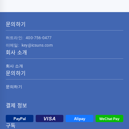
전면과 일치시켜 장비가 너무 깊어 배면 케이블을 압착하는 현상을 방
10%裕量，确保采样无混叠并优化抗混叠滤波器设计。 如何判断
서재 (인테리어 조화 및 케이블 정리 우선) 가정용 환경에서는 데스크
지합니다. 이 설계는 케이블 경로를 깔끔하게 유지하고 공기 흐름 채
VGA2HDMM2M电路设计是否达到“零损耗”标准？ 核心指标包括：信
주변의 깔끔함과 심미성이 최우선 과제입니다. 설치가 간편하고 케이
널을 원활하게 하여 케이블 정리 불량으로 인한 방열 문제를 줄여줍니
号完整性>99%、眼图模板测试通过率100%、色彩精度ΔE50000小时
블을 가려주는 '무타공' 히든 배선 거치대를 추천합니다. 실제 테스트
다. 추후 유지보수 시에도 명확한 경로 구성으로 고장 진단의 복잡성
以及输入端防浪涌TVS阵列。
문의하기
에서 해당 제품은 15분 이내에 인스톨이 가능했으며, 전면 및 배면 가
을 낮춰줍니다. 구매 및 배포 제안: 이 선반을 극대화하여 활용하는 방
이드가 본체의 파워 케이블과 디스플레이 케이블을 완전히 숨겨주어
법 ADJSHELFHD를 성공적으로 배포하는 핵심은 특정 시나리오에 맞
허트라인:
400-756-0477
데스크 하단 청결도를 50% 이상 향상시켰습니다. 타공을 원치 않는
추는 것입니다. 다음 제안은 데이터 센터, 기업용 서버룸 또는 엣지 컴
이메일:
key@icsuns.com
사용자의 경우, 동봉된 에폭시계 무타공 본드가 콘크리트 및 목재 벽
퓨팅 환경에서 이 제품의 가치를 극대화하는 데 도움이 될 것입니다.
회사 소개
면에서 72시간 경화된 후 최대 25kg의 정적 하중을 버텨내어 일반적
적용 시나리오 명확화: 데이터 센터, 기업 서버룸, 아니면 엣지 컴퓨
인 미들타워 본체를 안정적으로 거치할 수 있음을 확인했습니다. 시나
팅? 데이터 센터에서 ADJSHELFHD는 고밀도 배포에 적합하며, 다양
리오 C: 기업 오피스 및 개발 스튜디오 (대량 도입을 위한 가성비와 표
회사 소개
한 세대의 서버 및 네트워크 장비에 유연하게 대응하여 랙 활용도를
문의하기
준화) 대량 구매가 필요한 오피스 환경에서는 안정성과 단가 간의 밸
높일 수 있습니다. 기업 서버룸에서는 예비 UPS, KVM 등 비표준 장비
런스가 핵심 지표입니다. 테스트 결과 단가 대비 하중 지지 성능비(가
를 관리하여 공간 파편화를 방지하는 데 특히 적합합니다. 엣지 컴퓨
성비)가 가장 우수했던 X형 구조 거치대를 추천합니다. 규격화된 장착
문의하기
팅 시나리오에서는 빠른 설치와 무공구 특성 덕분에 신속한 배포와 현
홀 규격과 사전 조립된 볼트 설계 덕분에 작업 숙련도에 상관없이 손
장 조정을 지원하여 변화무쌍한 환경 요구에 적응할 수 있습니다. 어
쉽게 설치할 수 있습니다. 10개 세트 연속 설치 테스트 결과 불량률
떤 시나리오에서든 장비 깊이 불일치로 인한 공간 낭비를 크게 줄여줍
결제 정보
0%를 기록했으며, 평균 설치 소요 시간도 12분대로 단축되어 대규모
니다. 함께 사용할 때의 주의 사항 배포 시에는 랙 포스트의 하중 지지
인프라 구축 시 높은 작업 효율성을 보여주었습니다. 구매 시 유의 사
능력을 확인하여 총 부하를 지탱할 수 있는지 확인해야 합니다. 표준
항: 벽걸이 거치대 선택 시 범하기 쉬운 3대 오류 명확한 선택 기준이
19인치 가이드 레일 및 케이블 정리기와 함께 사용하여 '선반 + 가이드
구독
있더라도 기술적 이해가 부족하면 잘못된 선택을 하기 쉽습니다. 아래
레일 + 케이블 정리기'의 조합 최적화 솔루션을 구성하는 것이 좋습니