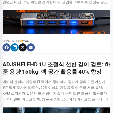
연평균 대당 12만 위안을 초과합니다. 산업용 USB 허브 선정은 결코
味着这根线缆必须满足一连串严苛的硬性指标：至少40Gbps的带
론트 패널의 신호 감쇄 간섭을 배제하기 위해 기본 USB 3.0을 지원하
코드는 TIA/EIA-568-C.2에 정의된 CAT6A 표준을 완전히 준수하며,
단순한 '플러그 앤 플레이'가 아니며, 체계적인 이중 차원 평가 프레임
宽、100W的电力传输，以及PCIe 32Gbps的数据通道。这不是“跑得
는 데스크톱 메인보드 후면 포트를 사용했습니다. 무부하 상태에서 단
최대 500MHz의 동작 대역폭을 지원하고, 100미터 채널 거리 내에서
워크를 구축해야 합니다. 본문은 IEC 61000-4-2, USB-IF BC1.2 등 업
通”的普通USB4线缆能比的。更进一步，主动式Thunderbolt 4线缆向
일 포트 순차 읽기/쓰기 테스트 SATA 규격의 외장 SSD를 연결했을 때,
10Gbps(10GBASE-T)의 고속 데이터 전송 능력을 안정적으로 제공합
계 표준을 기반으로 12가지 핵심 파라미터를 분석하여 엔지니어에게
下兼容USB4、USB 3.2等标准，这意味着它是一根真正的“一线通”线
HB30A3A1CFB의 단일 포트 순차 읽기 속도는 380-420MB/s에서 안
니다. 2. 이 패치 코드의 물리적 재질 및 구조적 독특한 장점은 무엇입
실질적인 선정 의사 결정 모델을 제공합니다. 산업용 USB 허브의 시
缆。你只需一根线，就能同时连接显示器、硬盘盒、网卡和充电器，
정적으로 유지되었고, 쓰기 속도는 약 350-380MB/s를 기록했습니다.
니까? 4쌍의 23AWG 실선 무산소동 도체를 채택하고, 유전체 층에 발
나리오별 요구사항 재정의 HOST 산업용 PC VBUS / D± USB 허브 컨
彻底告别桌面线缆缠绕的烦恼。这背后是Intel认证体系对用户体验的
이를 대역폭으로 환산하면 약 3.0-3.4Gbps로, 공칭 스펙인 5Gbps의
포 폴리에틸렌(FPE)을 사용하여 감쇄를 낮췄으며, 외피는 고난연 저
트롤러 전원 관리 BC1.2 / 스마트 제한 ESD 차폐 보호 ±15kV 접촉 /
极致追求，确保每一次连接都稳定可靠。 40Gbps传输实测：数据不
60%-70% 수준에 불과합니다. 이러한 격차는 10b/8b 인코딩 오버헤
매연 무할로겐(LSZH) 소재를 사용했습니다. RJ45 플러그에는 50마
2026-07-11
244
기중 포트 절연 출력 스마트 제조 현장의 5대 대표적 페인 포인트
会说谎 理论讲得再好，也不如一次实际的性能测试来得直观。下
드, 프로토콜 계층 손실 및 허브 칩의 처리 지연에서 기인합니다. 메인
이크로인치의 고사양 금도금 핀을 사용하여 접촉 저항을 20밀리옴 미
(Pain Point) 산업 환경은 소비자용 제품을 훨씬 뛰어넘는 가혹한 요
面，我们将载入大型文件，并接入高负载的外接显卡扩展坞，用数据
보드 USB 3.0 포트에 직접 연결한 것과 비교하면 약 15%-20%의 속도
만으로 보장하며, 장기적인 탈착과 신호 무결성을 보장합니다. 3.
구사항을 USB 허브에 제시합니다. 진동 및 충격 측면에서 자동화 생
来验证这根2米主动式线缆的极限在哪里。 大文件连续读写：从SSD
손실이 발생했습니다. 4K 무작위 읽기/쓰기 및 SSD 방식 USB 메모리
NLBL-10F-CAT6A-PATCH에서 '10F'는 무엇을 의미하나요? 어떤 배선
산 라인 장비는 흔히 5-2000Hz의 무작위 진동과 50G의 기계적 충격
到NAS的极限压榨 为了模拟最真实的创作场景，我们使用
호환성 검증 4K 무작위 읽기/쓰기 성능은 일상적인 사용 경험에 상당
시나리오에 적합합니까? '10F'는 물리적 길이 규격이 10피트(약 3.05
ADJSHELFHD 1U 조절식 선반 깊이 검토: 하
에 직면하며, 온도 범위 측면에서 실외 기지국은 -40℃~+85℃의 광
BlackMagic Disk Speed Test进行测试，将一块高性能NVMe SSD通
한 영향을 미칩니다. 실측 결과 무작위 읽기는 약 25MB/s, 쓰기는
미터)임을 나타냅니다. 이 길이는 데이터 센터 캐비닛 내부, 캐비닛 간
중 용량 150kg, 랙 공간 활용률 40% 향상
대역 온도 운전을 견뎌야 합니다. 전자기 간섭(EMI) 시나리오에서는
过主动式Thunderbolt 4线缆连接至电脑。实测显示，在传输一个约
18MB/s로 나타났으며, 직접 연결했을 때와 비교하여 감쇄 폭이 약
상호 연결 및 기업 코어 스위치와 패치 패널(Patch Panel) 간의 고밀
주파수 변환기(인버터)와 서보 모터에서 발생하는 전도성 노이즈가
50GB of 4K视频文件时，读写速度曲线几乎是一条直线，稳定在
30% 내외로 확대되었습니다. NVMe 프로토콜 기반의 고속 SSD 방식
도 케이블 정리를 위한 황금 규격입니다. 4. 이 패치 코드는 PoE 또는
데이터 센터나 기업의 IT 랙에서 장비마다 깊이가 달라 고민이신가
10V/m 이상에 달할 수 있습니다. 또한, 먼지와 기름 오염의 침식 및
2800MB/s读和2600MB/s写以上。与0.8米的被动式参考线缆相比，
USB 메모리를 사용할 경우 HB30A3A1CFB는 명확한 병목 지점이 됩
더 높은 사양의 전송(예: 25G/40G)에서 어떻게 작동합니까? 고품질
요? 업계 조사에 따르면, 60% 이상의 기업용 랙이 구형 서버, UPS,
24/7 상시 동작에 대한 신뢰성 요구는 산업용 제품 선정의 기초적인
速度损耗不足3%，这在2米的长度下堪称惊艳。这意味着你在剪辑
니다. 메모리 자체는 최대 1000MB/s에 도달할 수 있지만 허브로 인해
23AWG 순구리 도체 설계를 기반으로 하여 고전력 PoE/PoE+/PoE++
KVM 스위치와 같은 비표준 장비의 설치 문제로 인해 공간 활용도가
제약 조건이 됩니다. 소비자용과 산업용의 핵심 성능 격차 소비자용
时，可以几乎无感地访问外置素材库，就像操作内置硬盘一样流畅。
400MB/s 이하로 제한되어 성능 낭비가 60%를 초과하게 됩니다. 다
전원 공급을 완벽하게 지원합니다. 단거리 배포(일반적으로 15~30미
50% 미만에 머물고 있어, 많은 귀중한 공간이 낭비되고 있습니다. 이
허브와 산업용 제품 간에는 본질적인 차이가 존재합니다. MTBF(평균
外接显卡扩展坞：高负载场景下的带宽稳定测试 对于游戏玩家和3D
중 포트 동시 압력 테스트: 대역폭 분배의 진실 USB 3.0 허브의 핵심적
터)에서는 3dB 이하의 추가 삽입 손실로 25G/40G BASE-T 이더넷의
는 운영 비용을 증가시킬 뿐만 아니라, 향후 확장에도 지장을 초래합
무고장 시간) 지표의 경우 소비자용은 보통 2~3만 시간인 반면, 산업
渲染师来说，外接显卡扩展坞（eGPU）是“压榨”线缆带宽的终极场
인 문제점은 업스트림 대역폭을 공유한다는 점입니다.
대역폭 및 물리 계층 전송 요구 사항을 충족할 수 있습니다.
니다. 이러한 문제를 해결하기 위해 ADJSHELFHD 1U 조절식 선반이
용은 10만 시간 이상을 요구합니다. ESD 보호 등급 면에서 소비자용