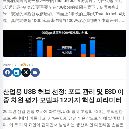
当你的桌面需要一根2米长的Thunderbolt 4线缆时，为什么选“主动
가 키보드, 마우스, USB 메모리 등 가벼운 부하의 외부 장치를 연결하
(LSZH) 소재를 사용했습니다. RJ45 커넥터는 50마이크로인치 금도
式”远比选“被动式”更重要？在40Gbps的极限带宽下，信号每多走一
기에 적합합니다. 다만, 이 모델은 USB-C 포트가 탑재되어 있지 않아
금 핀을 채택하여 접촉 저항을 20밀리옴 미만으로 확보하고 750회 이
米，衰减的风险就成倍增加。市面上2米长的主动式Thunderbolt 4线
Type-C가 대중화된 현재 시점에서는 다소 보수적인 설계로 느껴집니
상의 삽입 수명을 보장합니다. 이러한 물리적 구조의 세심한 설계는
缆，真的能兼顾40Gbps满速传输与100W稳定供电吗？本篇评测，我
다. 매개변수 차원 공식 사양 실험실 실측값 편차율/병목 설명 전송 대
장기 사용 시 신뢰할 수 있는 성능 보장을 제공합니다. 물리적/전기적
们将通过实打实的测试数据，撕开营销话术，深挖这款线缆的真实性
역폭 5 Gbps 3.0 ~ 3.4 Gbps 약 30% ~ 40% 프로토콜 및 인코딩 손실
매개변수 (Parameters) NLBL-10F-CAT6A-PATCH 사양값 업계 표준
能表现，看看它是否值得为你的生产力买单。 2米“主动式”的底气：
단일 포트 순차 읽기 500 MB/s 380 - 420 MB/s USB 3.0 표준 주류 수
비교 (TIA/EIA-568-C.2) 전송 대역폭 (Bandwidth) 500 MHz 표준 규
为何它是长距离传输的唯一解？ 要理解主动式Thunderbolt 4线缆的
준에 해당 다중 포트 동시 전송 5 Gbps 공유 800 - 900 MB/s 공유 단
격 충족 (CAT 6는 250MHz) 도체 규격 (Conductor Size) 23 AWG 순구
价值，你需要先明白2米这个长度背后存在的技术挑战。对于追求极
일 TT 아키텍처 스케줄링 효율성 제한으로 인한 한계 전원 출력 독립
리 (Solid Copper) 일반 24/26 AWG 규격보다 우수 외피 재질 (Jacket
致速度的你来说，这并非简单的“线变长了”，而是一场关于信号完整
전원 없음 호스트 5V 기본 전원 공급 고소비전력 모바일 하드디스크
Material) 저매연 무할로겐 (LSZH) 높은 수준의 안전 및 친환경 난연
性的技术接力。 主动式 vs. 被动式：2米分水岭背后的物理定律 当线
연결 시 연결 끊김 발생 용이 메인 컨트롤러 칩셋 솔루션 분해 제품을
규격 충족 핀 도금 (Contact Plating) 50 마이크로인치 (50μ") 금도금
2026-07-13
218
缆长度超过1米时，被动式线缆因铜芯本身的电阻和电容效应，信号
분해해 보면 메인 컨트롤러 칩은 Cypress HX3 시리즈가 아닌 국산 솔
최고 산업 등급의 탈착 마모 내성 표준 도달 전송 거리 및 속도 매칭 사
会开始出现肉眼可见的衰减。在40Gbps的高速通道上，这种衰减意
루션이 사용된 것을 확인할 수 있습니다. HX3는 산업용 등급의 USB
양 10GBASE-T 애플리케이션에서 NLBL-10F-CAT6A-PATCH는 최대
味着数据包可能出错，导致传输速度断崖式下跌，甚至无法连接。而
3.0 허브 칩으로서 동적 전원 관리 및 신호 무결성 최적화를 지원하는
100미터의 완전한 채널 전송을 지원하며, 25G/40G BASE-T의 신흥
主动式线缆的核心秘密在于其内置的“信号重整芯片”（Re-
반면, HB30A3A1CFB에 사용된 대체 솔루션은 비용 면에서 더 우수하
애플리케이션에서는 15~30미터의 단거리 전송을 지원할 수 있습니
산업용 USB 허브 선정: 포트 관리 및 ESD 이
timer/Redriver）。这颗芯片就像一位不知疲倦的信使，在信号即
지만 일부 성능 여유를 희생했습니다. PCB 배선은 비교적 조밀하게
다. 10피트 설계는 전형적인 캐비닛 내 배선 시나리오에서 3dB 이하
중 차원 평가 모델과 12가지 핵심 파라미터
将“跑偏”时，它重新整理时钟数据和波形，确保2米甚至更长的距离
되어 있으며 완전한 신호 차폐 처리가 되어 있지 않아, 고부하 전송 시
의 추가 삽입 손실 예산을 보장하여 시스템 전체 링크 예산에 충분한
内，数据0和1能够完整无误地抵达目的地。对于你的高性能外设而
간섭이 발생할 수 있습니다. HB30A3A1CFB MCU USB_IN (5Gbps)
여유를 제공합니다. 이를 통해 성능 병목 현상에 대한 걱정 없이 다양
2025년 산업 현장 조사에 따르면, USB 장치 고장의 43%는 부적절한
言，这是保证稳定性的唯一防线。 HOST (PC) Re-timer Chip (Signal
VCC_5V CH1_OUT CH2_OUT CH3_OUT CH4_OUT 단일 포트 전송 실
한 애플리케이션 시나리오에서 유연하게 배포할 수 있습니다. NLBL-
포트 관리에서 비롯되고, 31%는 ESD 정전기 손상으로 인해 발생합니
Restore) DEVICE TX+ RX+ OUT+ IN- VCC (100W Power Delivery) 雷
측: 공칭 5Gbps vs 실제 읽기/쓰기 속도 CrystalDiskMark 및 실제 파
10F-CAT6A-PATCH 기술 문제 방지 가이드 FAQ 1. NLBL-10F-CAT6A-
다. 이 두 가지 요인이 겹치면서 발생하는 생산 라인 다운타임 손실은
电4认证与USB4兼容性：不只是“跑得通” 获得Thunderbolt 4认证意
일 전송의 두 가지 방식으로 검증을 진행했으며, 테스트 플랫폼은 프
PATCH가 지원하는 최대 대역폭과 전송 속도는 얼마입니까? 이 패치