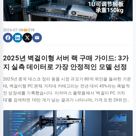
景。我们使用3DMark进行跑分测试，对比2米主动式线缆与0.5米原
HB30A3A1CFB는 단일 TT(Transaction Translator) 아키텍처를 채택
출시되었습니다. 기존 고정식 선반의 한계를 극복하고, 유연한 깊이
은 일반적으로 ±2kV 접촉 방전만 만족하지만, 산업용은 ±8kV 또는
厂短线的帧数表现。结果显示，在Time Spy项目中，使用2米主动式
하여 여러 장치를 동시에 사용할 때 효율성이 한층 더 저하됩니다. 듀
조절 설계를 통해 다양한 크기의 IT 장비에 완벽하게 대응함으로써 진
±15kV에 달해야 합니다. 포트 전류 관리 능력에서도 소비자용은 고정
线缆的帧数损失控制在5%以内。这一损耗主要来自于线缆长度带来
얼 포트 동시 풀로드 전송 시의 속도 감쇄 두 개의 포트에서 동시에 대
정한 '1U 공간, 다양한 가능성'을 실현합니다. 본 문서에서는 하중 성
된 500mA 분배를 주로 사용하는 반면, 산업용은
的微小延迟，而非带宽不足导致的性能瓶颈。对于大多数重度应用来
용량 파일을 전송할 때 총 대역폭은 약 800-900MB/s이며, 단일 포트
능, 조절 유연성부터 설치 편의성까지 이 제품을 심층적으로 검증하
BC1.2/DCP/CDP/SDP 지능형 프로토콜을 통한 동적 할당을 지원합
说，这微乎其微的性能损失完全可以在实际体验中被忽略，让你的桌
2026-07-08
219
의 평균 속도는 200-250MB/s로 떨어집니다. 이 경우 허브가 데이터
여, 실제로 150kg의 하중을 지지하고 랙 공간 활용도를 40% 향상시켜
니다. 이러한 차이는 현장 고장률의 자릿수(order of magnitude) 격차
面布局拥有了极大的自由度。 测试项目 0.8米被动式线缆 2米主动式
패킷을 빈번하게 스케줄링해야 하므로 CPU 점유율이 눈에 띄게 상승
공간 낭비와 무질서한 랙 관리를 해결할 수 있는지 분석합니다. 시장
를 직접적으로 결정합니다. 포트 관리 차원: 6가지 핵심 파라미터 심층
线缆 性能差异 连续读取速度 2850 MB/s 2800 MB/s -1.8% 3DMark
합니다. 만약 지연 시간에 민감한 장치(예: 외장 사운드 카드)가 연결
현황: 랙 공간 활용도가 '보이지 않는 비용 낭비의 주범'이 되는 이유 엣
분석 독립 포트 전원 공급 및 지능형 분배 전략
Time Spy 100% 基准 97.2% 基准 -2.8% 关键摘要 核心技术保障稳
되어 있다면 오디오 끊김 현상이 발생할 수 있습니다. 4개 포트를 모두
지 컴퓨팅과 AI 애플리케이션의 보급으로 랙 내부 장비의 다양성이 급
(BC1.2/DCP/CDP/SDP 프로토콜 지원) 포트 전원 공급 관리는 산업용
定：主动式设计内置信号重整芯片，是确保2米长度下40Gbps满速传
2025년 벽걸이형 서버 랙 구매 가이드: 3가
개방한 시나리오에서의 실제 가용 대역폭 4개 포트가 동시에 풀로드
증하면서 비표준 장비의 설치 문제가 더욱 두드러지고 있습니다. 이러
허브의 가장 중요한 기술 지표입니다. BC1.2 규격은 세 가지 충전 포
输的唯一技术方案，有效解决信号衰减问题。 实测性能接近满分：
상태가 되는 것은 극단적인 시나리오로, 실측 결과 총 대역폭은 약
지 실측 데이터로 가장 안정적인 모델 선정
한 장비들은 대개 깊이가 제각각이어서 표준 19인치 랙에 고정하기
트 유형을 정의합니다: DCP(전용 충전 포트)는 데이터 통신 없이 최대
在大文件读写和外接显卡测试中，2米主动式Thunderbolt 4线缆的性
850MB/s였으며 단일 포트 평균 속도는 200MB/s 이하로 떨어졌습니
어려우며, 이로 인해 여러 유닛 공간을 차지하거나 그대로 방치되어
1.5A 전류를 제공하고, CDP(충전 하행 포트)는 USB 2.0 풀스피드 데
能损耗极低，与短距离线缆相比几乎无感，满足专业创作和游戏需
2025년 중국 데스크 정리 용품 시장 규모가 80억 위안을 돌파한 가운
다. 이 상황에서 키보드, 마우스 등 HID 장치를 추가로 연결하면 반응
방열과 안전에 부정적인 영향을 미칩니다. 이러한 비효율적인 배치는
이터 전송을 유지하면서 최대 1.5A 전류를 지원하며, SDP(표준 하행
求。 认证兼容性双重保障：严格的Thunderbolt 4认证确保了100W供
데, 벽걸이형 PC 본체 거치대 카테고리는 전년 대비 45%라는 폭발적
지연이 나타날 수 있습니다. 사용량이 많은 헤비 유저의 경우 4개 포트
기업 IT 운영 및 유지보수에서 막대한 비용 블랙홀이 되고 있습니다.
포트)는 500mA/900mA로 제한됩니다. 고급 산업용 허브는 독립적인
电和PCIe通道的完整性，并向下兼容USB4，实现了真正的“一线通
인 성장세를 기록했습니다. 이커머스 플랫폼에서 '벽걸이 PC 거치
에서 동시에 고부하 작업을 수행하는 것을 피하고, 고속 저장 장치는
비표준 장비가 초래하는 설치의 어려움 기업 IT 환경에서 흔히 볼 수
전원 아키텍처를 채택하여 각 포트마다 전용 DC-DC 컨트롤러를 탑재
用”体验。 常见问题解答 什么是主动式Thunderbolt 4线缆？ 主动式
대'를 검색하면 10만 개가 넘는 결과가 나타나며, 가격 또한 29위안에
가급적 호스트에 직접 연결하는 것을 권장합니다. 핵심 요약 단일 포
있는 비표준 장비로는 구형 서버, 네트워크 스위치, 오디오 장비, 테스
함으로써 정밀한 전류 측정 및 과부하 보호를 실현하고, 단일 포트의
Thunderbolt 4线缆，即线缆内部集成了信号放大器或重整芯片。与
서 299위안까지 천차만별입니다. 이처럼 다양한 선택지 속에서 여러
트 성능: HB30A3A1CFB 실측 순차 읽기/쓰기 속도는 380-420MB/s
트 장비 등이 있으며, 이들은 표준 19인치 랙과 깊이 및 고정 방식 측면
고장이 시스템 전체로 전이되는 것을 방지합니다. 포트 상태 모니터링
仅靠铜线传输的被动式线缆不同，它能在长距离（如2米）传输时主
분의 소중한 본체를 진정으로 안전하게 지탱해 줄 제품이 무엇인지 알
로, 공칭 5Gbps 이론값의 약 65%-70% 수준이며 USB 3.0 허브의 일반
에서 크게 불일치합니다. 예를 들어 깊이가 300mm에 불과한 컴팩트
및 원격 제어 메커니즘 산업용 시나리오에서는 포트 상태의 시각적 제
动提升和修正信号，有效对抗长距离传输带来的信号衰减和抖动，是
고 계십니까? 저희는 '하중 안정성', '설치 호환성', '공간 활용도'의 3대
적인 수준입니다. 다중 포트 병목: 듀얼 포트 동시 전송 시 총 대역폭은
스위치를 표준 600mm 깊이의 랙에 강제로 설치할 경우, 뒤쪽의 빈 공
어 및 관리를 요구합니다. 핵심 기능으로는 ±1% 정밀도의 VBUS 전압/
保证40Gbps满速稳定传输的关键技术。 主动式Thunderbolt 4线缆可
핵심 지표를 바탕으로 타오바오와 징둥 내 판매량 TOP 20 벽걸이 본
800-900MB/s이며, 4개 포트가 모두 켜지면 단일 포트는 200MB/s 이
간이 낭비될 뿐만 아니라 케이블이 엉키기 쉽고 장비 진동을 유발할
전류 실시간 수집, -40℃~+125℃ 범위를 커버하는 포트 온도 모니터
以用于USB-C设备吗？ 完全可以。Thunderbolt 4线缆完全向下兼容
체 거치대를 대상으로 3가지 분야의 심층 실측 테스트를 진행했습니
하로 감소하여 공유 아키텍처의 한계가 명확합니다. 전원 공급 단점: