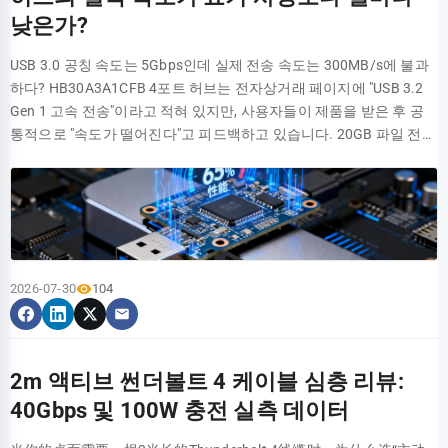
능 패치 코드 제품입니다. NLBL-10F-CAT6A-PATCH 모델명 디코딩 및
낮은가?
적용 시나리오 모델 구성으로 볼 때, 'NLBL'은 제품 시리즈를 나타내
USB 3.0 공칭 속도는 5Gbps인데 실제 전송 속도는 300MB/s에 불과
고, '10F'는 10피트(약 3.05미터) 길이 규격을 명시하며, 'CAT6A'는 향
하다? HB30A3A1CFB 4포트 허브는 전자상거래 페이지에 "USB 3.2
상된 6급 표준을 준수함을 보여주고, 'PATCH'는 패치 코드(Patch
Gen 1 고속 전송"이라고 적혀 있지만, 사용자들이 제품을 받은 후 공
Cord) 속성을 확인해 줍니다. 이 길이 설계는 캐비닛 패치 패널에서 스
통적으로 "속도가 떨어진다"고 피드백하고 있습니다. 20GB 파일 전
위치까지의 대부분의 연결 거리 요구 사항을 커버하여 데이터 센터,
송, 다중 포트 동시 부하 테스트, 칩셋 솔루션 분해 실측을 통해 데이터
기업 전산실, 실험실 및 고밀도 배선 환경에 적합합니다. 핵심 사양 매
로 실제 성능을 보여드립니다. 제품 포지셔닝 및 하드웨어 아키텍처
개변수 심층 분석 전기적 성능 지표: 대역폭에서 누화 제어까지 NLBL-
분석 HB30A3A1CFB는 흔히 볼 수 있는 플라스틱 하우징 디자인에 케
10F-CAT6A-PATCH 패치 코드의 핵심 전기적 성능에는 500MHz 대역
이블 길이는 약 0.3m로, 휴대용 시나리오를 주 타깃으로 합니다. 4개
폭 지원, 100미터 채널 내 10Gbps 전송 능력, 그리고 핵심 반사 손실
의 USB-A 포트가 일렬로 배열되어 있으며 간격이 적당하여 대부분의
(Return Loss) 및 누화 지표가 포함됩니다. 삽입 손실(Insertion Loss)
USB 메모리를 동시에 꽂아도 서로 간섭하지 않습니다. 본체에는 독립
은 100MHz에서 전형적으로 0.2dB 미만이며, 500MHz에서도 0.5dB
2026-07-30
104
전원 인터페이스가 없으며 전적으로 호스트의 USB 포트 전원 공급에
이내로 제어되어 신호 무결성을 보장합니다. 패치 코드를 선택할 때는
의존하므로, 이러한 포지셔닝이 성능의 한계를 결정짓습니다.
이러한 매개변수가 네트워크 전송의 안정성과 신뢰성을 직접 결정하
HB30A3A1CFB 사양 및 인터페이스 레이아웃 공식 스펙상으로는
므로 특별히 주의를 기울여야 합니다. TX (VCC) 500MHz 차폐 트위스
USB 3.2 Gen 1(기존 USB 3.0)을 지원하며 이론적 대역폭은 5Gbps입
트 페어 (CAT6A) 10GBASE-T 고속 링크 RX (GND) 물리적 구조 및 재
2m 액티브 썬더볼트 4 케이블 심층 리뷰:
니다. 실제 인터페이스 구성은 1인 입력, 4아웃 출력으로, 업스트림 포
질 사양 이 패치 코드는 4쌍의 23AWG(미국 선규격) 무산소동 도체를
40Gbps 및 100W 충전 실측 데이터
트는 컴퓨터에 연결되고 다운스트림 포트는 4개의 USB 3.0 포트로 확
사용하고, 절연층은 유전율을 낮추기 위해 발포 폴리에틸렌(FPE)을
장됩니다. 제품 무게는 약 45g으로 크기가 소형이어서 노트북 사용자
채택했으며, 외피는 난연 안전 표준을 충족하는 저매연 무할로겐