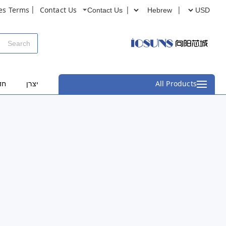
es Terms
Contact Us
Contact Us
All Products
יצרן
חד