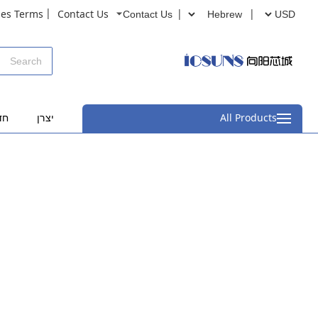
ies Terms
Contact Us
Contact Us
All Products
יצרן
חד